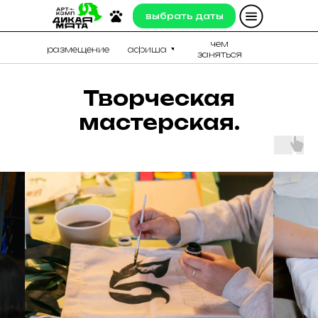
выбрать даты
выбрать даты
чем
чем
размещение
размещение
афиша
афиша
заняться
заняться
Творческая
мастерская.