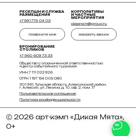
РЕСЕПШН И СЛУЖБА
КОРПОРАТИВЫ
РАЗМЕЩЕНИЯ
И ЧАСТНЫЕ
МЕРОПРИЯТИЯ
+7 991 779 04 03
oksana.m@jgroup.ru
позвоните мне
заказать звонок
БРОНИРОВАНИЕ
СТОЛИКОВ
+7 960 609 73 33
Общество с ограниченной ответственностью
«Центр событийного туризма»
ИНН 7 111 022 926
ОГРН 1 197 154 005 080
301 361, Тульская область, Алексинский район,
г. Алексин, ул. Ленина, д. 10, оф. 2, пом. 17
Пользовательское соглашение
Политика конфиденциальности
Ⓒ 2026 арт-кэмп «Дикая Мята»,
0+