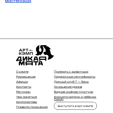
мастерской
.
О кэмпе
Приехать с животным
Размещение
Подарочные сертификаты
Афиша
Дачный клуб Т — Банк
Контакты
Оснащение домов
Ресторан
Водная инфраструктура
Чем заняться
Комната матери и ребенка.
Candy
Корпоративы
выступить в арт-кэмпе
Правила посещения