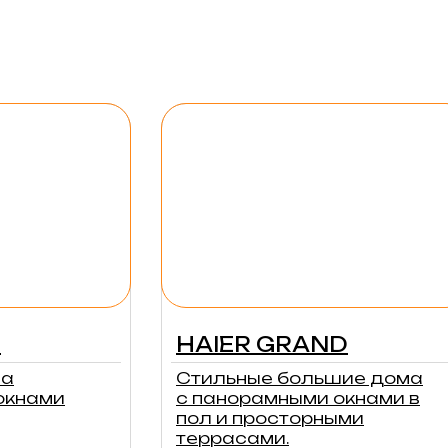
E
HAIER GRAND
ма
Стильные большие дома
окнами
с панорамными окнами в
пол и просторными
террасами.