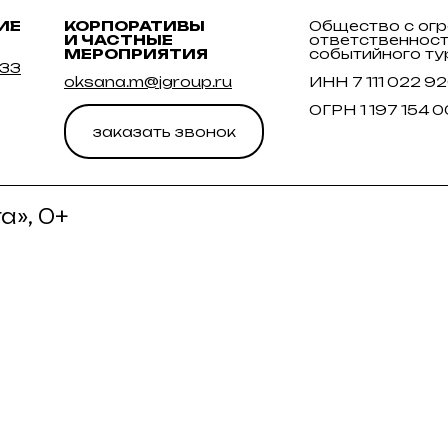
ИЕ
КОРПОРАТИВЫ
Общество с ог
И ЧАСТНЫЕ
ответственнос
МЕРОПРИЯТИЯ
событийного ту
 33
oksana.m@jgroup.ru
ИНН 7 111 022 9
ОГРН 1 197 154 
заказать звонок
а», 0+