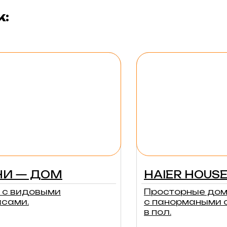
к:
И — ДОМ
HAIER HOUS
 с видовыми
Просторные до
асами.
с панормаными 
в пол.