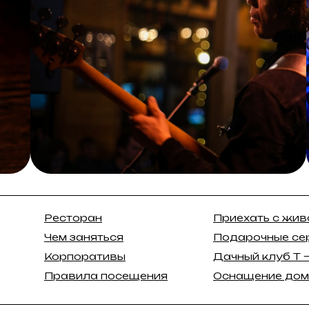
Ресторан
Приехать с жи
Чем заняться
Подарочные се
Корпоративы
Дачный клуб Т 
Правила посещения
Оснащение до