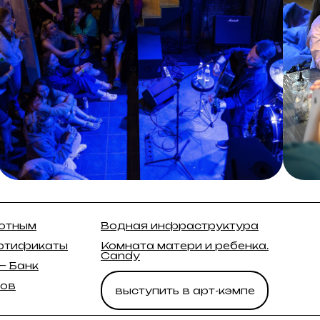
вотным
Водная инфраструктура
ртификаты
Комната матери и ребенка.
Candy
— Банк
мов
выступить в арт-кэмпе