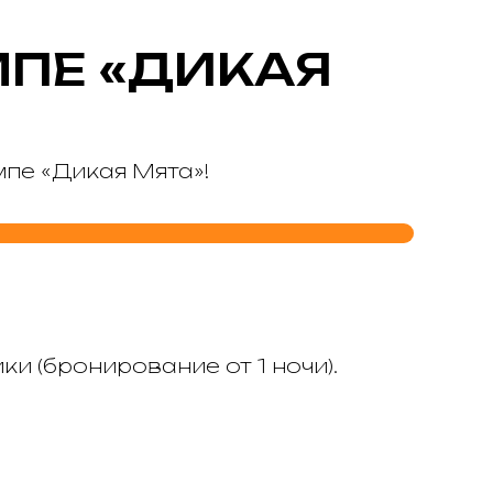
МПЕ «ДИКАЯ
пе «Дикая Мята»!
и (бронирование от 1 ночи).