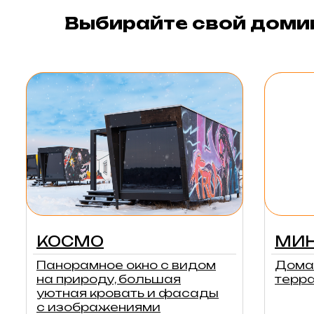
Выбирайте свой доми
КОСМО
МИН
Панорамное окно с видом
Дома
на природу, большая
терр
уютная кровать и фасады
с изображениями