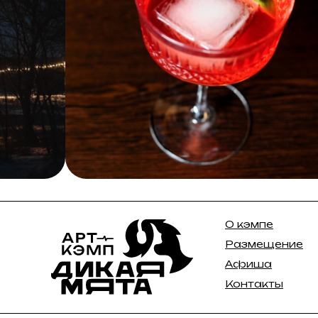
О кэмпе
Размещение
Афиша
Контакты