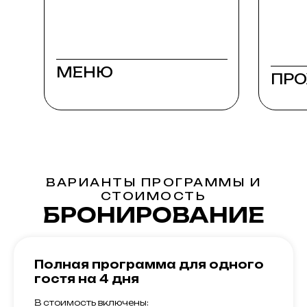
Ужин по специальному меню
20:30 — 22:00
Вечерняя медитация с поющими
20:30 — 21:30
чашами
Гонг медитация + поющие чаши
МЕНЮ
ПР
ВАРИАНТЫ ПРОГРАММЫ И
СТОИМОСТЬ
БРОНИРОВАНИЕ
Полная программа для одного
гостя на 4 дня
В стоимость включены: