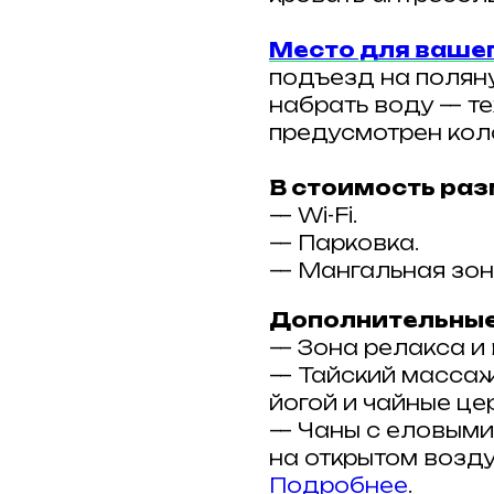
Место для ваше
подъезд на поляну
набрать воду — те
предусмотрен кол
В стоимость раз
— Wi-Fi.
— Парковка.
— Мангальная зон
Дополнительные
— Зона релакса и
— Тайский массаж
йогой и чайные це
— Чаны с еловыми
на открытом возду
Подробнее
.