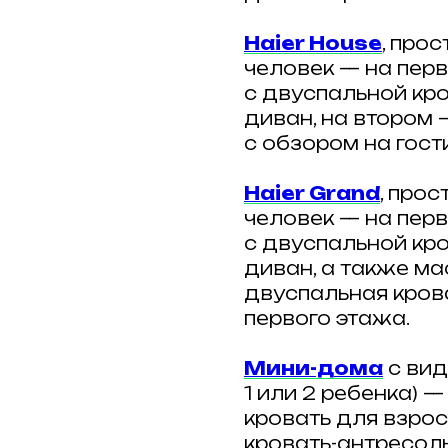
Haier House
, про
человек — на пер
с двуспальной к
диван, на втором 
с обзором на гост
Haier Grand
, про
человек — на пер
с двуспальной к
диван, а также ма
двуспальная кров
первого этажа.
Мини-дома
с вид
1 или 2 ребенка)
кровать для взрос
кровать-антресоль