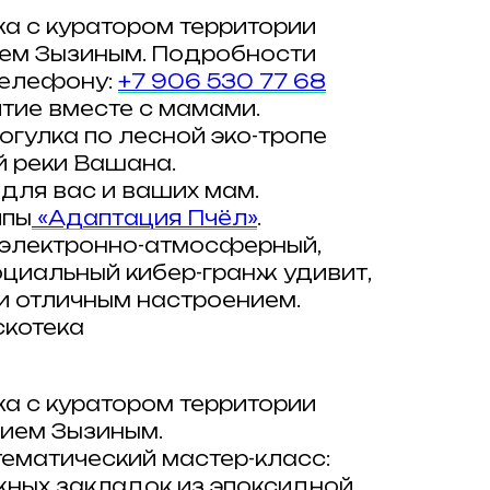
ка с куратором территории
ием Зызиным. Подробности
телефону:
+7 906 530 77 68
тие вместе с мамами.
огулка по лесной эко-тропе
 реки Вашана.
для вас и ваших мам.
ппы
«Адаптация Пчёл»
.
 электронно-атмосферный,
циальный кибер-гранж удивит,
и отличным настроением.
скотека
ка с куратором территории
ием Зызиным.
тематический мастер-класс:
жных закладок из эпоксидной