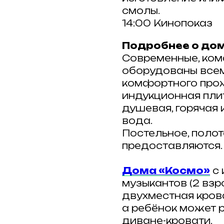
смолы.
14:00 Кинопоказ
Подробнее о дом
Современные, ком
оборудованы все
комфортного прож
индукционная плит
душевая, горячая
вода.
Постельное, полот
предоставляются.
Дома «Космо»
с 
музыкантов (2 взр
двухместная кров
а ребёнок может 
диване-кровати.