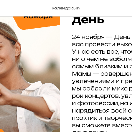
22-24 н
календарь IN
день
24 ноября — День
вас провести выхо
У нас есть все, чт
ни о чем не забот
самым близким и 
Мамы — совершен
увлечениями и пр
мы собрали микс 
рок-концертов, ув
и фотосессии, на
нарядиться всей с
практик и творчес
вы сможете вмест