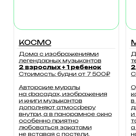
особенно приятно
так нр
любоваться закатами
а с те
не вставая с постели.
на Му
подробнее
п