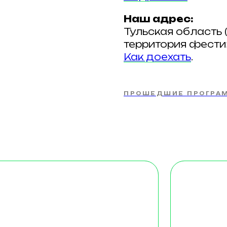
Наш адрес:
Тульская область (
территория фести
Как доехать
.
ПРОШЕДШИЕ ПРОГРА
И — ДОМ
БАРН
с видовыми
Просторные дома
сами
с видовыми окнам
слых + 1 - 2 ребенка
4 — 6 гостей
сть: будни от 7 000₽
Стоимость: будни
от 10 700₽
омнатный
ртный домик,
Для тех, кто любит
ором удобная
пространство и св
альная кровать
спальни, кухня-гос
ать-антресоль, которая
и веранда с видо