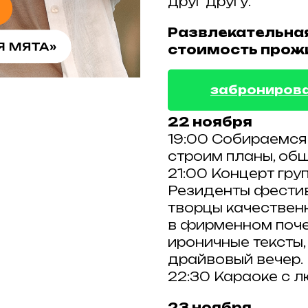
друг другу.
Развлекательная
стоимость прож
заброниров
22 ноября
19:00 Собираемся 
строим планы, об
21:00 Концерт груп
Резиденты фестива
творцы качественн
в фирменном поче
ироничные тексты
драйвовый вечер.
22:30 Караоке с 
23 ноября.