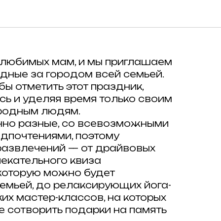
оября — Мамин
 любимых мам, и мы приглашаем
дные за городом всей семьей.
обы отметить этот праздник,
ясь и уделяя время только своим
родным людям.
но разные, со всевозможными
едпочтениями, поэтому
развлечений — от драйвовых
лекательного квиза
 которую можно будет
емьей, до релаксирующих йога-
ких мастер-классов, на которых
е сотворить подарки на память