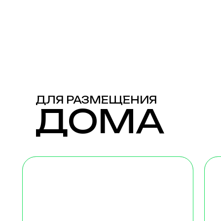
ДЛЯ РАЗМЕЩЕНИЯ
ДОМА
КОСМО
МИН
Дома с изображениями
Дома 
легендарных музыкантов
терра
2 взрослых + 1 ребенок
2 взро
Стоимость: будни от 7 500₽
Стоимо
Авторские муралы
Однок
на фасадах, изображения
комфо
и книги музыкантов
в кот
дополняют атмосферу
двусп
внутри, а в панорамное окно
и кров