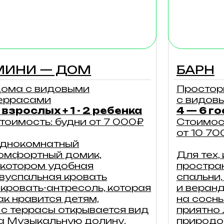
авится детям,
на сосны, с которо
ррасы открывается вид
приятно любовать
зыкальную долину.
природой за чашк
утреннего кофе.
одробнее
подробнее