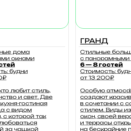
й так
окон, своей веранды
ся
и террасы открываются
ой
на бескрайние просторы.
подробнее