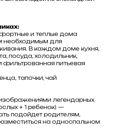
иках:
фортные и теплые дома
м необходимым для
ивания. В каждом доме кухня,
а, посуда, холодильник,
 и фильтрованная питьевая
енца, тапочки, чай
изображениями легендарных
ослых + 1 ребенок) —
ать подойдет родителям,
разместиться на односпальном