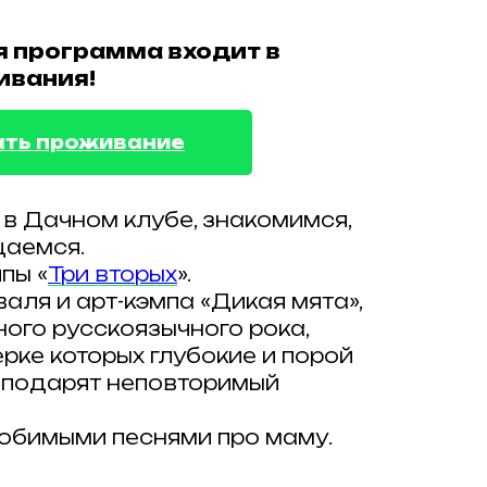
 программа входит в
ивания!
ать проживание
в Дачном клубе, знакомимся,
щаемся.
пы «
Три вторых
».
ля и арт-кэмпа «Дикая мята»,
ого русскоязычного рока,
рке которых глубокие и порой
, подарят неповторимый
любимыми песнями про маму.