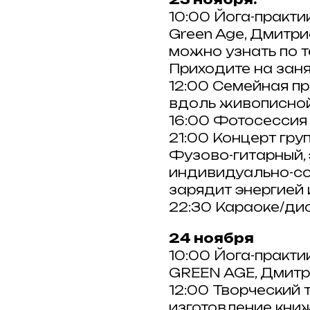
10:00 Йога-практи
Green Age, Дмитр
можно узнать по 
Приходите на заня
12:00 Семейная пр
вдоль живописной
16:00 Фотосессия 
21:00 Концерт гру
Фузово-гитарный,
индивидуально-со
зарядит энергией 
22:30 Караоке/ди
24 ноября
10:00 Йога-практи
GREEN AGE, Дмитр
12:00 Творческий 
изготовление кни