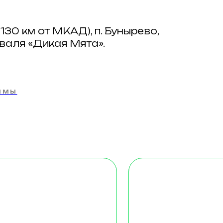
130 км от МКАД), п. Бунырево,
валя «Дикая Мята».
ММЫ
ГРАНД
Стильные большие дома
и
с панорамными видами
6 — 8 гостей
Стоимость: будни
от 13 200₽
 стиль,
Особую атмосферу
ет. Две
создают красивые люстры
тиная
в сочетании с современным
м
стилем. Виды из огромных