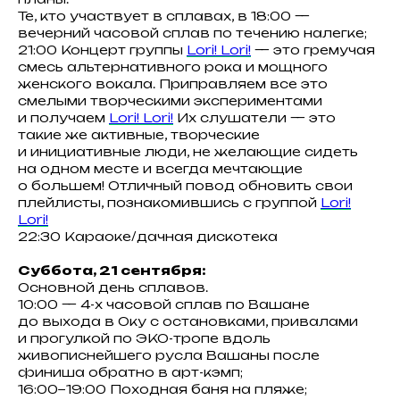
Те, кто участвует в сплавах, в 18:00 —
вечерний часовой сплав по течению налегке;
21:00 Концерт группы
Lori! Lori!
— это гремучая
смесь альтернативного рока и мощного
женского вокала. Приправляем все это
смелыми творческими экспериментами
и получаем
Lori! Lori!
Их слушатели — это
такие же активные, творческие
и инициативные люди, не желающие сидеть
на одном месте и всегда мечтающие
о большем! Отличный повод обновить свои
плейлисты, познакомившись с группой
Lori!
Lori!
22:30 Караоке/дачная дискотека
Суббота, 21 сентября:
Основной день сплавов.
10:00 — 4-х часовой сплав по Вашане
до выхода в Оку с остановками, привалами
и прогулкой по ЭКО-тропе вдоль
живописнейшего русла Вашаны после
финиша обратно в арт-кэмп;
16:00−19:00 Походная баня на пляже;