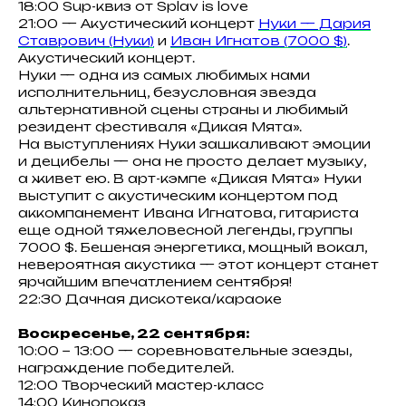
18:00 Sup-квиз от Splav is love
21:00 — Акустический концерт
Нуки — Дария
Ставрович (Нуки)
и
Иван Игнатов (7000 $)
.
Акустический концерт.
Нуки — одна из самых любимых нами
исполнительниц, безусловная звезда
альтернативной сцены страны и любимый
резидент фестиваля «Дикая Мята».
На выступлениях Нуки зашкаливают эмоции
и децибелы — она не просто делает музыку,
а живет ею. В арт-кэмпе «Дикая Мята» Нуки
выступит с акустическим концертом под
аккомпанемент Ивана Игнатова, гитариста
еще одной тяжеловесной легенды, группы
7000 $. Бешеная энергетика, мощный вокал,
невероятная акустика — этот концерт станет
ярчайшим впечатлением сентября!
22:30 Дачная дискотека/караоке
Воскресенье, 22 сентября:
10:00 − 13:00 — соревновательные заезды,
награждение победителей.
12:00 Творческий мастер-класс
14:00 Кинопоказ