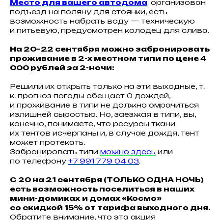
Место для вашего автодома
: организован
подъезд на поляну для стоянки, есть
возможность набрать воду — техническую
и питьевую, предусмотрен колодец для слива.
На 20−22 сентября можно забронировать
проживание в 2-х местном типи по цене 4
000 рублей за 2-ночи:
Решили их открыть только на эти выходные, т.
к. прогноз погоды обещает 0 дождей,
и проживание в типи не должно омрачиться
излишней сыростью. Но, заезжая в типи, вы,
конечно, понимаете, что ресурсы ткани
их тентов исчерпаны и, в случае дождя, тент
может протекать.
Забронировать типи
можно здесь
или
по телефону
+7 991 779 04 03
.
С 20 на 21 сентября (ТОЛЬКО ОДНА НОЧЬ)
есть возможность поселиться в наших
мини-домиках
и домах «Космо»
со скидкой 15% от тарифа выходного дня.
Обратите внимание, что эта акция