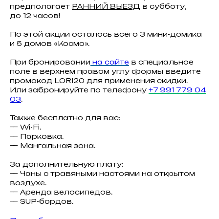
предполагает
РАННИЙ ВЫЕЗД
в субботу,
до 12 часов!
По этой акции осталось всего 3 мини-домика
и 5 домов «Космо».
При бронировании
на сайте
в специальное
поле в верхнем правом углу формы введите
промокод LORI20 для применения скидки.
Или забронируйте по телефону
+7 991 779 04
03
.
Также бесплатно для вас:
— Wi-Fi.
— Парковка.
— Мангальная зона.
За дополнительную плату:
— Чаны с травяными настоями на открытом
воздухе.
— Аренда велосипедов.
— SUP-бордов.