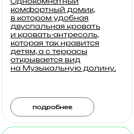
подробнее
ТИПИ
Аутентичные типи для
летнего размещения
2 — 4 гостей