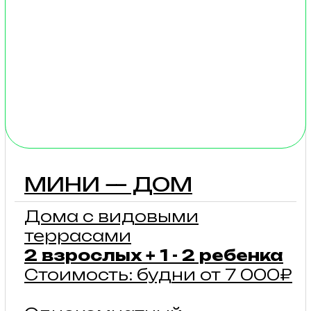
ГРАНД
Стильные большие дома
с панорамными видами
6 — 8 гостей
Стоимость: будни
от 13 200₽
Особую атмосферу
создают красивые люстры
в сочетании
с современным стилем.
Виды из огромных окон,
своей веранды и террасы
открываются
на бескрайние просторы.