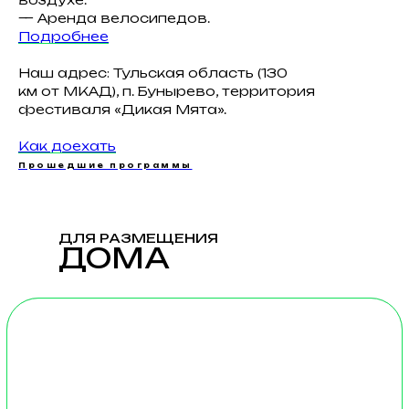
— Аренда велосипедов.
Подробнее
Наш адрес: Тульская область (130
км от МКАД), п. Бунырево, территория
фестиваля «Дикая Мята».
МИНИ — ДОМ
Дома с видовыми
Как доехать
террасами
Прошедшие программы
2 взрослых + 1 - 2 ребенка
Стоимость: будни от 7 000₽
Однокомнатный
ДЛЯ РАЗМЕЩЕНИЯ
ДОМА
комфортный домик,
в котором удобная
двуспальная кровать
и кровать-антресоль,
которая так нравится
детям, а с террасы
открывается вид
на Музыкальную долину.