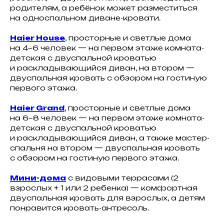
родителям, а ребёнок может разместиться
на односпальном диване-кровати.
Haier House
, просторные и светлые дома
на 4−6 человек — на первом этаже комната-
детская с двуспальной кроватью
и раскладывающийся диван, на втором —
двуспальная кровать с обзором на гостиную
первого этажа.
Haier Grand
, просторные и светлые дома
на 6−8 человек — на первом этаже комната-
детская с двуспальной кроватью
и раскладывающийся диван, а также мастер-
спальня на втором — двуспальная кровать
с обзором на гостиную первого этажа.
КОСМО
Мини-дома
с видовыми террасами (2
взрослых + 1 или 2 ребенка) — комфортная
Дома с изображениями
двуспальная кровать для взрослых, а детям
легендарных музыкантов
понравится кровать-антресоль.
2 взрослых + 1 ребенок
Стоимость: будни от 7 500₽