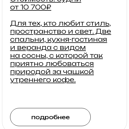
КЕМПИНГ ПОД
ПАЛАТКУ
Бесплатный горячий душ,
холодная и горячая
питьевая вода, розетки,
зарядки для гаджетов,
комната матери и ребенка,
а также вся
инфраструктура арт-
кэмпа — для ваших гостей,
проживающих
в палаточном лагере.