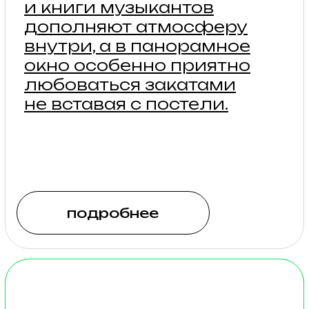
от 10 700₽
Для тех, кто любит стиль,
пространство и свет. Две
спальни, кухня-гостиная
и веранда с видом
на сосны, с которой так
приятно любоваться
природой за чашкой
утреннего кофе.
подробнее