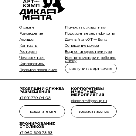
О кэмпе
Приехать с животным
Размещение
Подарочные сертификаты
Афиша
Дачный клуб Т — Банк
Контакты
Оснащение домов
Ресторан
Водная инфраструктура
Чем заняться
Комната матери и ребенка.
Candy
Корпоративы
выступить в арт-кэмпе
Правила посещения
РЕСЕПШН И СЛУЖБА
КОРПОРАТИВЫ
РАЗМЕЩЕНИЯ
И ЧАСТНЫЕ
МЕРОПРИЯТИЯ
+7 991 779 04 03
oksana.m@jgroup.ru
позвоните мне
заказать звонок
БРОНИРОВАНИЕ
СТОЛИКОВ
+7 960 609 73 33