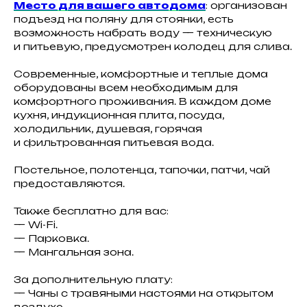
Место для вашего автодома
: организован
подъезд на поляну для стоянки, есть
Авторские муралы
возможность набрать воду — техническую
на фасадах, изображения
и питьевую, предусмотрен колодец для слива.
и книги музыкантов
дополняют атмосферу
Современные, комфортные и теплые дома
внутри, а в панорамное
оборудованы всем необходимым для
окно особенно приятно
комфортного проживания. В каждом доме
любоваться закатами
кухня, индукционная плита, посуда,
не вставая с постели.
холодильник, душевая, горячая
и фильтрованная питьевая вода.
Постельное, полотенца, тапочки, патчи, чай
предоставляются.
подробнее
Также бесплатно для вас:
— Wi-Fi.
— Парковка.
— Мангальная зона.
За дополнительную плату:
— Чаны с травяными настоями на открытом
воздухе.