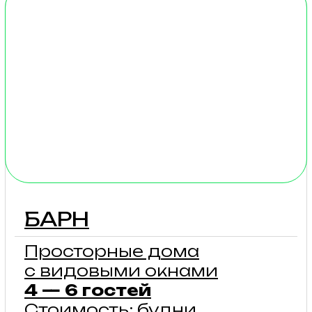
Стоимость: будни от 2
000₽
Типи сделаны
из водоотталкивающей
ткани, оснащены
удобными кроватями
с матрасами, окнами
и форточками с москитной
сеткой, предоставляется
электрическая простынь
для подогрева.
Туалетно-
душевой комплекс —
в шаговой доступности.
подробнее