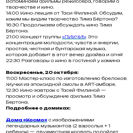
Вспоминаем фильмы режиссера, говорим о
творчестве и кино.
14:00 Кино-лекция от Таси Филиной. Обсудим,
каким мы видим творчество Тима Бёртона?
16:30 Продолжаем обсуждать кино Тима
Бёртона.
21:00 Концерт группы
«ПИКЧИ!»
. Это
концентрация молодости, чувств и энергии,
простая, честная и бунтарская музыка,
которая добавит в этот вечер драйва и огня!
22:30 Разговоры о кино в гостиной у камина
Воскресенье, 20 октября:
11:00 Мастер-класс по изготовлению брелоков
Жучки из эпоксидной смолы в ART-амбаре.
12:30 Кино-завтрак с Тасей Филиной —
просмотр и обсуждение фильма Тима
Бертона.
Подробнее о домиках:
Дома «Космо»
с изображениями
легендарных музыкантов (2 взрослых + 1
ребенок) — двухместная кровать подойдет