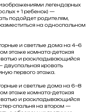
изображениями легендарных
ослых + 1 ребенок) —
ать подойдет родителям,
разместиться на односпальном
сторные и светлые дома на 4−6
вом этаже комната-детская
роватью и раскладывающийся
— двуспальная кровать
иную первого этажа.
сторные и светлые дома на 6−8
вом этаже комната-детская
роватью и раскладывающийся
стер-спальня на втором —