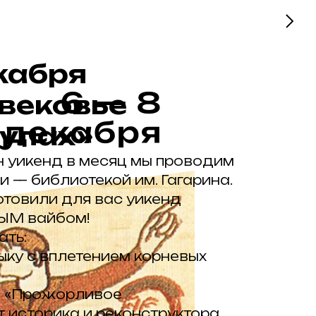
кабря
вековье
кулах»
 уикенд в месяц мы проводим
 — библиотекой им. Гагарина.
готовили для вас уикенд
ЫМ вайбом!
ать:
ку с вплетением корневых
ю «Прожорливое
 историка и реконструктора,