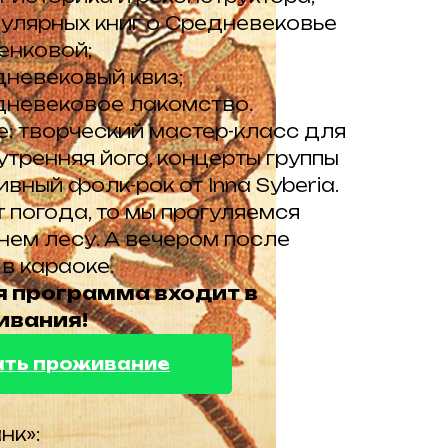
пулярных книг о Средневековье
енковой;
дневековый квиз;
дневековое лакомство.
: творческий мастер-класс для
утренняя йога, концерты группы
вный фолк-рок от Inna Syberia.
 погода, то мы прогуляемся
мнем лесу. А вечером после
в караоке.
 программа входит в
ивания!
ать проживание
нк»: