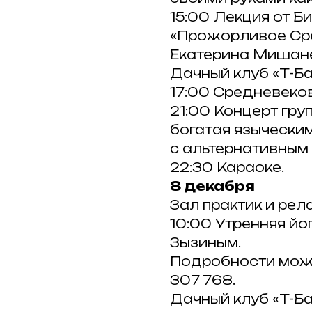
15:00 Лекция от Б
«Прожорливое Ср
Екатерина Мишан
Дачный клуб «Т-Ба
17:00 Средневеков
21:00 Концерт груп
богатая язычески
с альтернативным
22:30 Караоке.
8 декабря
Зал практик и рел
10:00 Утренняя йо
Зызиным.
Подробности можн
307 768.
Дачный клуб «Т-Ба