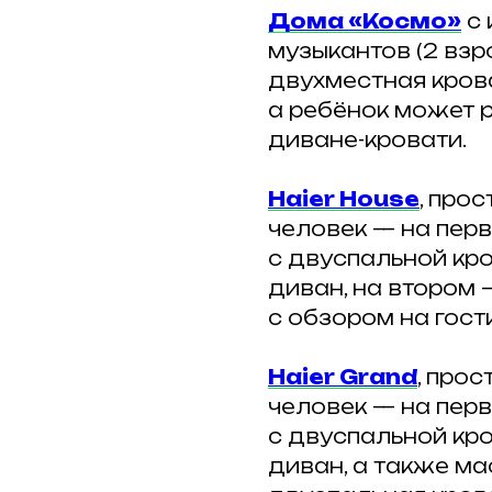
Дома «Космо»
с 
музыкантов (2 взр
двухместная кров
а ребёнок может 
диване-кровати.
Haier House
, про
человек — на пер
с двуспальной к
диван, на втором 
с обзором на гост
Haier Grand
, про
человек — на пер
с двуспальной к
диван, а также ма