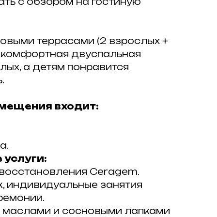
ать с обзором на гостиную
овыми террасами (2 взрослых +
 — комфортная двуспальная
лых, а детям понравится
.
мещения входит:
а.
 услуги:
 восстановления Ceragem.
, индивидуальные занятия
ремонии.
 маслами и сосновыми лапками