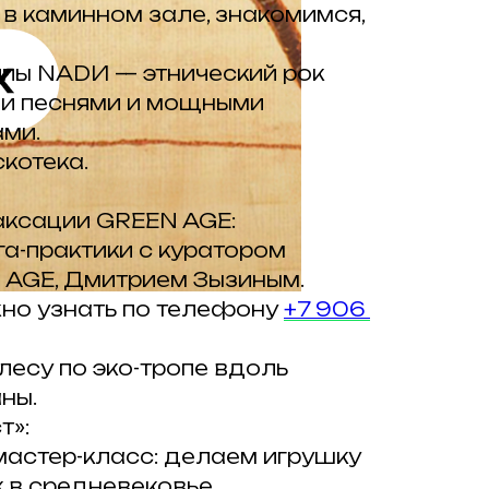
в каминном зале, знакомимся,
ппы NADИ — этнический рок
и песнями и мощными
ми.
котека.
аксации GREEN AGE:
га-практики с куратором
 AGE, Дмитрием Зызиным.
но узнать по телефону
+7 906
 лесу по эко-тропе вдоль
ны.
т»:
мастер-класс: делаем игрушку
 в средневековье.