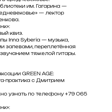
иблиотеки им. Гагарина —
едневековье» — лектор
енкова.
нк»:
ый квиз.
пы Inna Syberia — музыка,
ми запевами, переплетённая
 звучанием тяжелой гитары.
аксации GREEN AGE:
га-практика с Дмитрием
о узнать по телефону +79 065
нк»: