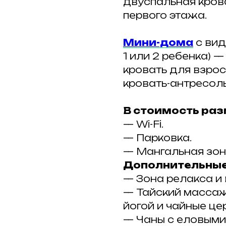
двуспальная кров
первого этажа.
Мини-дома
с вид
1 или 2 ребенка)
кровать для взрос
кровать-антресоль
В стоимость раз
— Wi-Fi.
— Парковка.
— Мангальная зон
Дополнительные
— Зона релакса и
— Тайский массаж
йогой и чайные це
— Чаны с еловыми