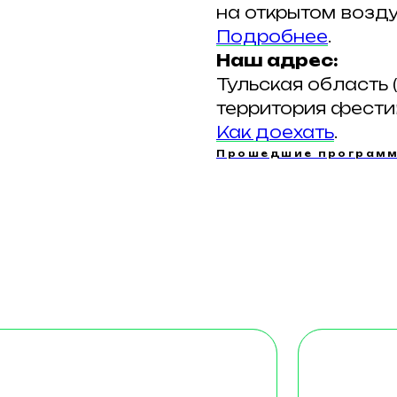
на открытом возду
Подробнее
.
Наш адрес:
Тульская область (
территория фести
Как доехать
.
Прошедшие програм
И — ДОМ
БАРН
с видовыми
Просторные дома
сами
с видовыми окнам
слых + 1 - 2 ребенка
4 — 6 гостей
сть: будни от 7 000₽
Стоимость: будни
от 10 700₽
омнатный
ртный домик,
Для тех, кто любит
ором удобная
пространство и св
альная кровать
спальни, кухня-гос
ать-антресоль, которая
и веранда с видо