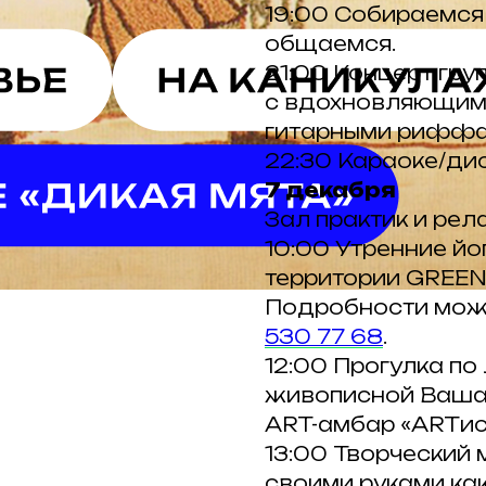
19:00 Собираемся 
общаемся.
21:00 Концерт гру
с вдохновляющим
гитарными риффа
22:30 Караоке/дис
7 декабря
Зал практик и рел
10:00 Утренние йо
территории GREEN
Подробности мож
530 77 68
.
12:00 Прогулка по
живописной Ваша
ART-амбар «ARTис
13:00 Творческий 
своими руками как