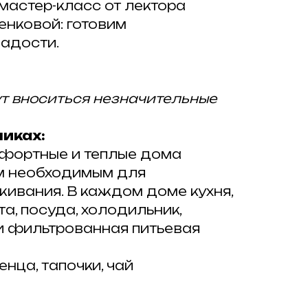
мастер-класс от лектора
нковой: готовим
адости.
ут вноситься незначительные
иках:
фортные и теплые дома
м необходимым для
ивания. В каждом доме кухня,
а, посуда, холодильник,
 и фильтрованная питьевая
енца, тапочки, чай