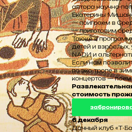
автора научно-по
Екатерины Мишан
— поиграем в Сре
— приготовим сре
Также в программе
детей и взрослых, 
NADИ и альтернати
Если нам позволит
по эко-тропе в зи
концертов — поем 
Развлекательная
стоимость прож
заброниров
6 декабря
Дачный клуб «Т-Ба