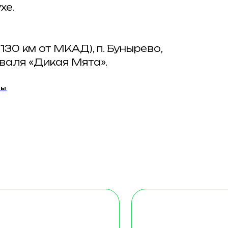
хе.
130 км от МКАД), п. Бунырево,
валя «Дикая Мята».
мы
ГРАНД
Стильные большие дома
и
с панорамными видами
6 — 8 гостей
Стоимость: будни
от 13 200₽
 стиль,
Особую атмосферу
ет. Две
создают красивые люстры
тиная
в сочетании с современным
м
стилем. Виды из огромных