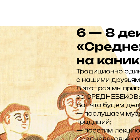
6 — 8 де
«Средне
на кани
Традиционно один
с нашими друзьями
В этот раз мы при
со СРЕДНЕВЕКОВ
Вот что будем дел
— послушаем музы
традиций;
— посетим лекци
Средневековье» от