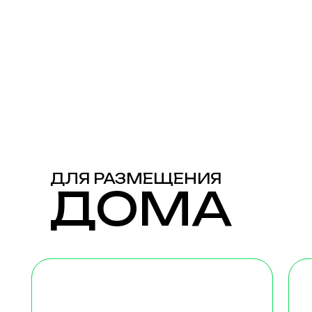
КОСМО
МИН
ДЛЯ РАЗМЕЩЕНИЯ
ДОМА
Дома с изображениями
Дома 
легендарных музыкантов
терра
2 взрослых + 1 ребенок
2 взро
Стоимость: будни от 7 500₽
Стоимо
Авторские муралы
Однок
на фасадах, изображения
комфо
и книги музыкантов
в кот
дополняют атмосферу
двусп
внутри, а в панорамное окно
и кров