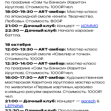
по графике «Сам ты Бэнкси» (Харитон
Круглов). Стоимость: 1000₽/чел.
18:00−19:30 — ART-амбар:
Мастер-класс
по эпоксидной смоле «Книги. Творчество.
Любовь». Стоимость: 800₽
21:00 — Дачный клуб:
Концерт —
KOMMO
22:30 — Дачный клуб:
Начало караоке-
баттла.
18 октября
12:00−13:30 — ART-амбар:
Мастер-класс
по эпоксидной смоле «Ювелир и точка».
Стоимость: 1000₽.
12:30−14:00 — ART-амбар:
мастер-класс
по графике «Сам ты Бэнкси» (Харитон
Круглов). Стоимость: 1000₽/чел.
16:00−17:30 — ART-амбар:
Художественная
мастерская Харитона Круглова: мастер-класс
по живописи «Первые картины», красиво
и изящно рисуем акрилом. Стоимость: 1000₽/
чел.
21:00 — Дачный клуб:
Концерт —
gorech
&
LEPNINA
22:30 — Дачный клуб:
Продолжение