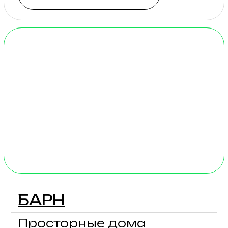
ТИПИ
Аутентичные типи для
летнего размещения
2 — 4 гостей
Стоимость: будни от 2
000₽
Типи сделаны
из водоотталкивающей
ткани, оснащены
удобными кроватями