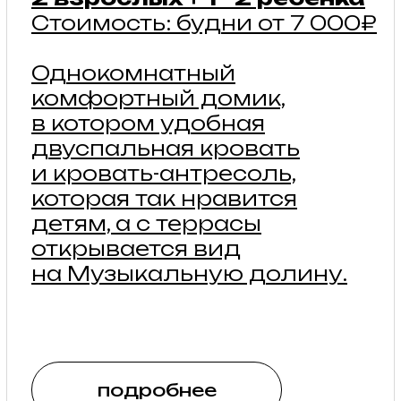
Стильные большие дома
с панорамными видами
6 — 8 гостей
Стоимость: будни
от 13 200₽
Особую атмосферу
создают красивые люстры
в сочетании
с современным стилем.
Виды из огромных окон,
своей веранды и террасы
открываются
на бескрайние просторы.
подробнее