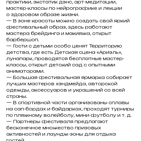
практики, экстатик дэнс, арт-медитации,
мастер-классы по нейрографике и лекции
о здоровом образе жизни.
— В зоне красоты можно создать свой яркий
фестивальный образ, здесь работают
мастера брейдинга и макияжа, открыт
барбершоп.
— Гости с детьми особо ценят Территорию
детства, где есть Детская сцена «Ариэль»,
лунапарк, проводятся бесплатные мастер-
классы, открыт детский сад с опытными
КОСМО
аниматорами.
Дома с изображениями
— Большая фестивальная ярмарка собирает
легендарных музыкантов
лучших мастеров хэндмейда, авторской
2 взрослых + 1 ребенок
одежды, аксессуаров и украшений со всей
Стоимость: будни от 7 500₽
страны.
— В спортивной части организованы сплавы
Авторские муралы
на сап-бордах и байдарках, проходят турниры
на фасадах, изображения
по пляжному волейболу, мини-футболу и т. д.
и книги музыкантов
— Партнеры фестиваля предлагают
дополняют атмосферу
бесконечное множество призовых
внутри, а в панорамное
активностей и лаундж-зоны для отдыха
окно особенно приятно
гостей.