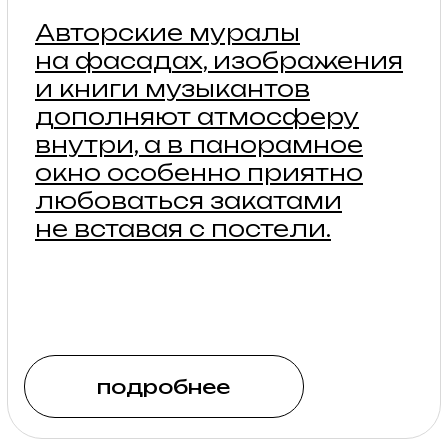
БАРН
Просторные дома
с видовыми окнами
4 — 6 гостей
Стоимость: будни
от 10 700₽
Для тех, кто любит стиль,
пространство и свет. Две
спальни, кухня-гостиная
и веранда с видом