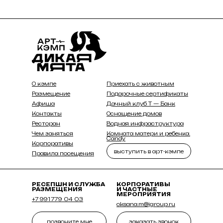
О кэмпе
Приехать с животным
Размещение
Подарочные сертификаты
Афиша
Дачный клуб Т — Банк
Контакты
Оснащение домов
Ресторан
Водная инфраструктура
Чем заняться
Комната матери и ребенка.
Candy
Корпоративы
выступить в арт-кэмпе
Правила посещения
РЕСЕПШН И СЛУЖБА
КОРПОРАТИВЫ
РАЗМЕЩЕНИЯ
И ЧАСТНЫЕ
МЕРОПРИЯТИЯ
+7 991 779 04 03
oksana.m@jgroup.ru
позвоните мне
заказать звонок