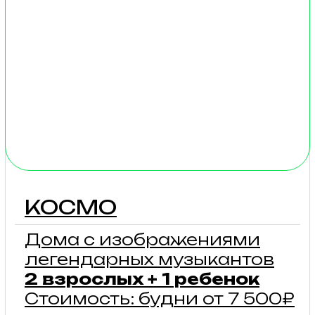
Дома с видовыми
террасами
2 взрослых + 1 - 2 ребенка
Стоимость: будни от 7 000₽
Однокомнатный
комфортный домик,
в котором удобная
двуспальная кровать
и кровать-антресоль,
которая так нравится
детям, а с террасы
открывается вид
на Музыкальную долину.
подробнее