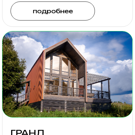
КЕМПИНГ ПОД
ПАЛАТКУ
Бесплатный горячий душ,
холодная и горячая
питьевая вода, розетки,
зарядки для гаджетов,
комната матери и ребенка,
а также вся
инфраструктура арт-
кэмпа — для ваших гостей,
проживающих
в палаточном лагере.
подробнее