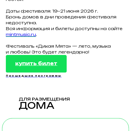
любоваться закатами
не вставая с постели.
Даты фестиваля: 19−21 июня 2026 г.
Бронь домов в дни проведения фестиваля
недоступна.
Вся информация и билеты доступны на сайте
mintmusic.ru
.
подробнее
Фестиваль «Дикая Мята» — лето, музыка
и любовь! Это будет легендарно!
купить билет
Прошедшие программы
ДЛЯ РАЗМЕЩЕНИЯ
ДОМА
МИНИ — ДОМ