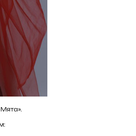
 Мята».
м: