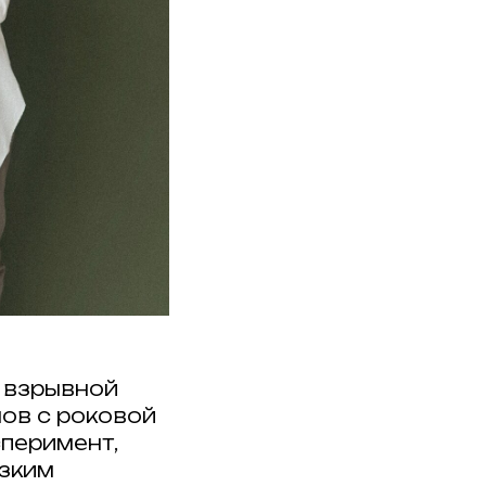
о взрывной
ов с роковой
перимент,
зким