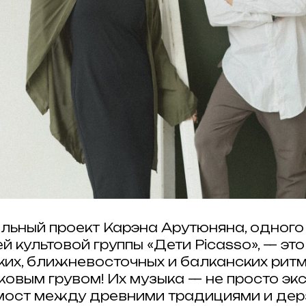
льный проект Карэна Арутюняна, одного
й культовой группы «Дети Picasso», — эт
ких, ближневосточных и балканских ритм
овым грувом! Их музыка — не просто экс
мост между древними традициями и дер