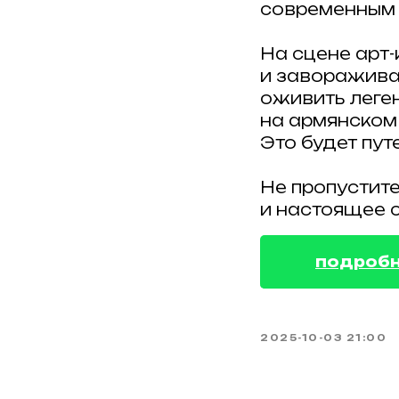
современным 
На сцене арт
и заворажива
оживить леге
на армянском
Это будет пут
Не пропустите
и настоящее 
подроб
2025-10-03 21:00