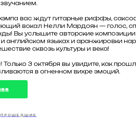
звучанием.
-кэмпа вас ждут гитарные риффы, сакс
ющий вокал Нелли Мардоян — голос, с
нды! Вы услышите авторские композиции
 и английском языках и аранжировки нар
ешествие сквозь культуры и века!
! Только 3 октября вы увидите, как прош
сливаются в огненном вихре эмоций.
нее
ПРОШЕДШИЕ