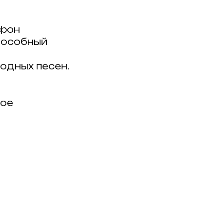
офон
пособный
одных песен.
лое