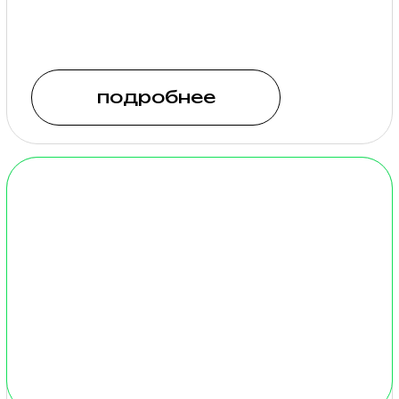
МЕСТА ДЛЯ
АВТОДОМОВ
К нам можно приехать на
автодоме. Мы предоставим
комфортную стоянку на
фестивальном поле с
возможностью подведения
водоснабжения и
доступом к септику.