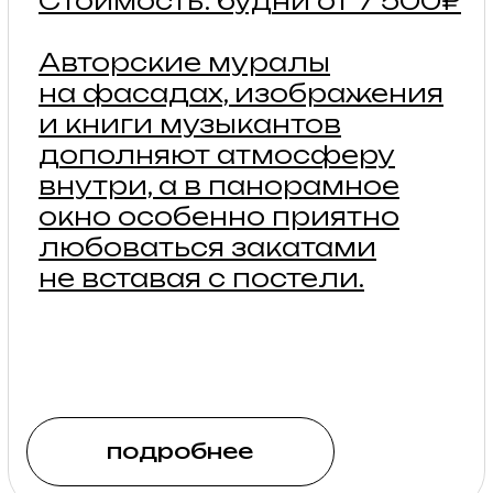
МИНИ — ДОМ
Дома с видовыми
террасами
2 взрослых + 1 - 2 ребенка
Стоимость: будни от 7 000₽
Однокомнатный
комфортный домик,
в котором удобная
двуспальная кровать
и кровать-антресоль,
которая так нравится
детям, а с террасы
открывается вид
на Музыкальную долину.