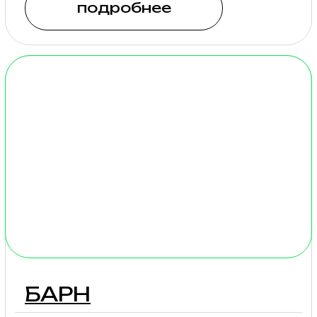
ГРАНД
Стильные большие дома
с панорамными видами
6 — 8 гостей
Стоимость: будни
от 13 200₽
Особую атмосферу
создают красивые люстры
в сочетании
с современным стилем.
Виды из огромных окон,
своей веранды и террасы
открываются
на бескрайние просторы.