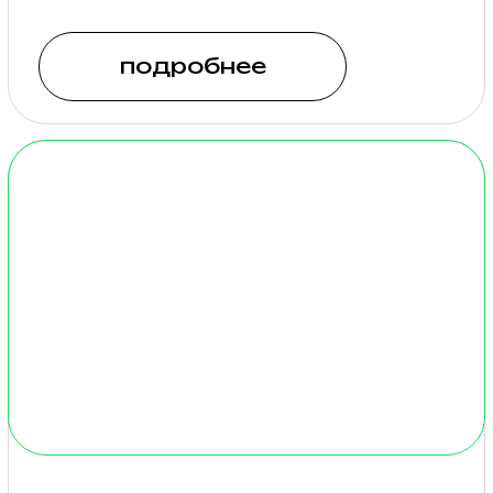
Типи сделаны
из водоотталкивающей
ткани, оснащены
удобными кроватями
с матрасами, окнами
и форточками с москитной
сеткой, предоставляется
электрическая простынь
для подогрева.
Туалетно-
душевой комплекс —
в шаговой доступности.
подробнее