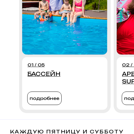
01 / 05
02 /
БАССЕЙН
АР
SU
подробнее
под
КАЖДУЮ ПЯТНИЦУ И СУББОТУ