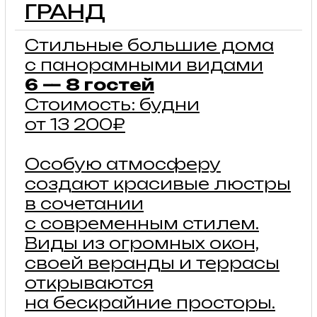
КЕМПИНГ ПОД
ПАЛАТКУ
Бесплатный горячий душ,
холодная и горячая
питьевая вода, розетки,
зарядки для гаджетов,
комната матери и ребенка,
а также вся
инфраструктура арт-
кэмпа — для ваших гостей,
проживающих
в палаточном лагере.
подробнее